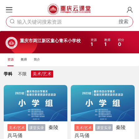
搜索
资源
教师
积分
重庆市两江新区童心青禾小学校
1
1
0
资源
教师
简介
学科
不限
美术/艺术
秦陵
秦陵
美术/艺术
课堂实录
美术/艺术
课堂实录
兵马俑
兵马俑