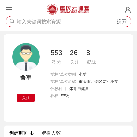
搜索
553
26
8
积分
关注
资源
学校/单位类别
小学
鲁军
学校/单位名称
重庆市北碚区两江小学
任教科目
体育与健康
职称
中级
关注
创建时间
观看人数